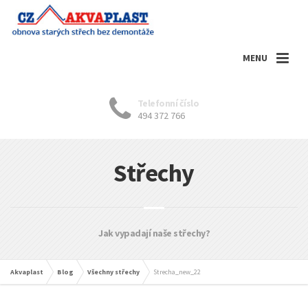
MENU
Telefonní číslo
494 372 766
Střechy
Jak vypadají naše střechy?
Akvaplast
Blog
Všechny střechy
Strecha_new_22