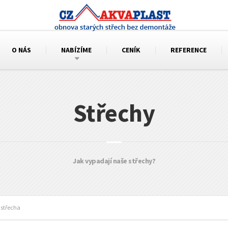
O NÁS
NABÍZÍME
CENÍK
REFERENCE
Střechy
Jak vypadají naše střechy?
střecha