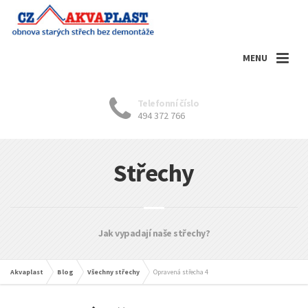
MENU
Telefonní číslo
494 372 766
Střechy
Jak vypadají naše střechy?
Akvaplast
Blog
Všechny střechy
Opravená střecha 4